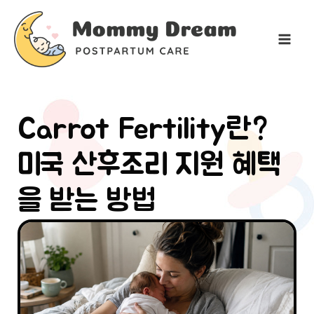
콘
텐
츠
로
건
너
뛰
Carrot Fertility란?
기
미국 산후조리 지원 혜택
을 받는 방법